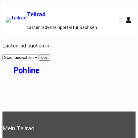
Zum
Inhalt
Teilrad
springen
Lastenradverleihportal für Sachsen
Lastenrad buchen in:
Select
Los
a
city
Pohline
Mein Teilrad