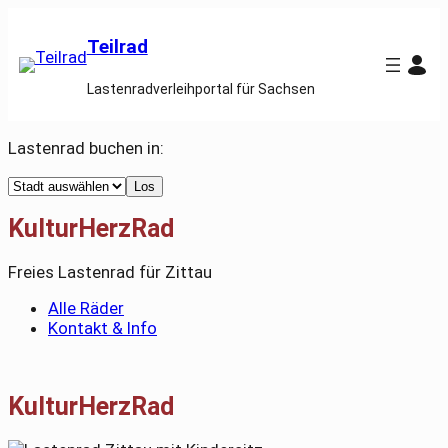
Zum
Inhalt
Teilrad
springen
Lastenradverleihportal für Sachsen
Lastenrad buchen in:
Select
Los
a
city
KulturHerzRad
Freies Lastenrad für Zittau
Alle Räder
Kontakt & Info
KulturHerzRad