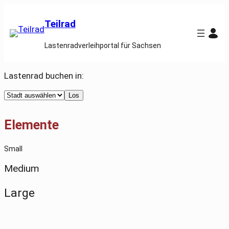
Teilrad
Lastenradverleihportal für Sachsen
Lastenrad buchen in:
Select
Los
a
city
Elemente
Small
Medium
Large