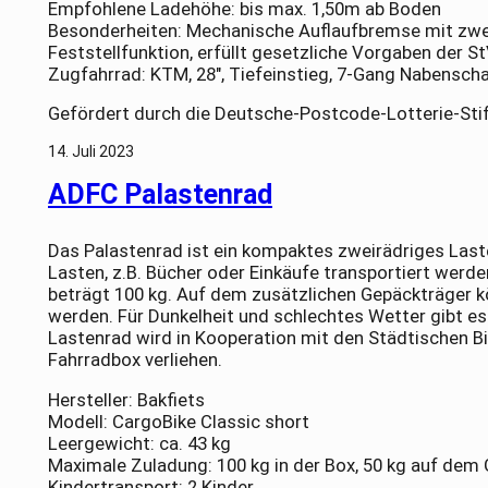
Empfohlene Ladehöhe: bis max. 1,50m ab Boden
Besonderheiten: Mechanische Auflaufbremse mit zw
Feststellfunktion, erfüllt gesetzliche Vorgaben der S
Zugfahrrad: KTM, 28″, Tiefeinstieg, 7-Gang Nabensch
Gefördert durch die Deutsche-Postcode-Lotterie-Sti
14. Juli 2023
ADFC Palastenrad
Das Palastenrad ist ein kompaktes zweirädriges Laste
Lasten, z.B. Bücher oder Einkäufe transportiert werd
beträgt 100 kg. Auf dem zusätzlichen Gepäckträger 
werden. Für Dunkelheit und schlechtes Wetter gibt e
Lastenrad wird in Kooperation mit den Städtischen B
Fahrradbox verliehen.
Hersteller: Bakfiets
Modell: CargoBike Classic short
Leergewicht: ca. 43 kg
Maximale Zuladung: 100 kg in der Box, 50 kg auf dem
Kindertransport: 2 Kinder