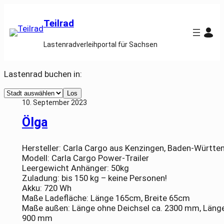
Zum
Inhalt
Teilrad
springen
Lastenradverleihportal für Sachsen
Lastenrad buchen in:
Select
Los
a
10. September 2023
city
Ölga
Hersteller: Carla Cargo aus Kenzingen, Baden-Württ
Modell: Carla Cargo Power-Trailer
Leergewicht Anhänger: 50kg
Zuladung: bis 150 kg – keine Personen!
Akku: 720 Wh
Maße Ladefläche: Länge 165cm, Breite 65cm
Maße außen: Länge ohne Deichsel ca. 2300 mm, Länge 
900 mm