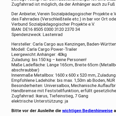
Zugfahrrad ist möglich, da der Anhänger auch zu Fuß
Der Anbieter, Verein Sozialpädagogischer Projekte e.V
des Fahrrades (Verschleißteile etc.) in bar vor Ort od
Verbund Sozialpädagogischer Projekte e.V.
IBAN: DE16 8505 0300 3120 2370 34
Spendenzweck: Lastenrad
Hersteller: Carla Cargo aus Kenzingen, Baden-Württ
Modell: Carla Cargo Power-Trailer
Leergewicht Anhänger: 40kg
Zuladung: bis 150 kg – keine Personen!
Maße Ladefläche: Länge 165cm, Breite 65cm (Metallb
abschraubbar)
Innenmaße Metallbox: 1600 x 600 x 520 mm, Zuladung 
Empfohlene Ladehöhe: bis max. 1,50m ab Boden, N
Besonderheiten: Universalbox, Mechanische Auflauf
Handbremse mit Feststellfunktion, erfüllt gesetzlic
Zugfahrrad: Ikarus, Tiefeinstieg, 7 Gang
elektrische Unterstützung: ja
Bitte vor der Ausleihe die
wichtigen Bedienhinweise
a