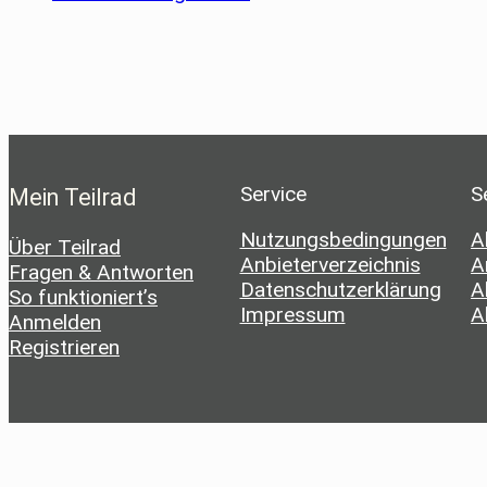
Service
S
Mein Teilrad
Nutzungsbedingungen
A
Über Teilrad
Anbieterverzeichnis
A
Fragen & Antworten
Datenschutzerklärung
A
So funktioniert’s
Impressum
A
Anmelden
Registrieren